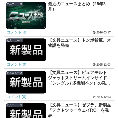
最近のニュースまとめ（26年3
文具ニュース
月）
コメント(4)
2026.03.17
【文具ニュース】トンボ鉛筆、木
文具ニュース
物語を発売
コメント(0)
2025.12.03
【文具ニュース】ピュアモルト
文具ニュース
ジェットストリームインサイド
（シングル / 多機能ペン）の発売
について
コメント(6)
2025.12.03
【文具ニュース】ゼブラ、新製品
文具ニュース
「テクトツゥーウェイRO」を発
表